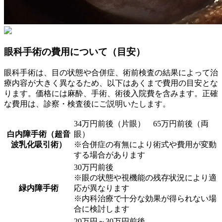
眼科手術の費用について（目安）
眼科手術は、目の状態や合併症、術前検査の結果によって治
療内容が大きく異なるため、以下はあくまで費用の目安とな
ります。価格には麻酔、手術、術後入院費を含みます。正確
な費用は、診察・検査後にご説明いたします。
34万円前後（片眼） 65万円前後（両
白内障手術
（超音
眼）
波乳化吸引術）
※合併症の有無により術式や費用が変動
する場合があります
30万円前後
※眼の状態や視機能の残存状況により適
緑内障手術
応が異なります
※内科治療で十分な効果が得られない場
合に検討します
20万円～30万円前後