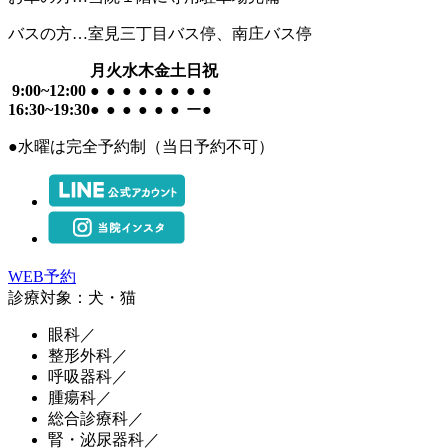
バスの方…室見三丁目バス停、南庄バス停
月
火
水
木
金
土
日
祝
9:00~12:00
●
●
●
●
●
●
●
●
16:30~19:30
●
●
●
●
●
●
ー
●
●
水曜は完全予約制（当日予約不可）
WEB予約
診療対象：犬・猫
眼科／
整形外科／
呼吸器科／
腫瘍科／
総合診療科／
腎・泌尿器科／