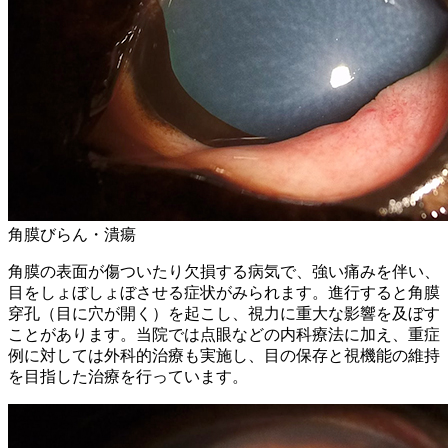
角膜びらん・潰瘍
角膜の表面が傷ついたり欠損する病気で、強い痛みを伴い、
目をしょぼしょぼさせる症状がみられます。進行すると角膜
穿孔（目に穴が開く）を起こし、視力に重大な影響を及ぼす
ことがあります。当院では点眼などの内科療法に加え、重症
例に対しては外科的治療も実施し、目の保存と視機能の維持
を目指した治療を行っています。