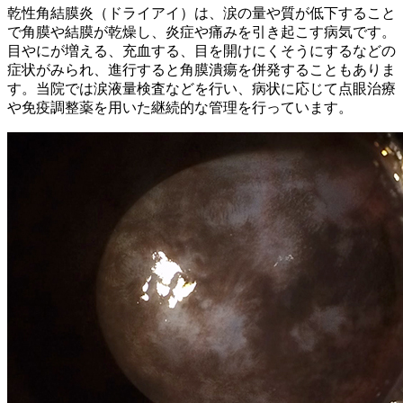
乾性角結膜炎（ドライアイ）は、涙の量や質が低下すること
で角膜や結膜が乾燥し、炎症や痛みを引き起こす病気です。
目やにが増える、充血する、目を開けにくそうにするなどの
症状がみられ、進行すると角膜潰瘍を併発することもありま
す。当院では涙液量検査などを行い、病状に応じて点眼治療
や免疫調整薬を用いた継続的な管理を行っています。