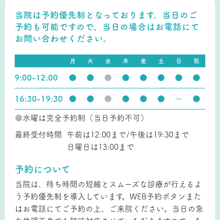
当院は予約優先制となっております。当日のご
予約も可能ですので、
当日の場合はお電話にて
お問い合わせください。
月
火
水
木
金
土
日
祝
9:00-12:00
●
●
●
●
●
●
●
●
16:30-19:30
●
●
●
●
●
●
ー
●
●
水曜は完全予約制（当日予約不可）
最終受付時間
午前は12:00まで/午後は19:30まで
日曜日は13:00まで
予約について
当院は、待ち時間の短縮とスムーズな診療が行えるよ
う予約優先制を導入しています。WEB予約ボタンまた
はお電話にてご予約の上、ご来院ください。当日の急