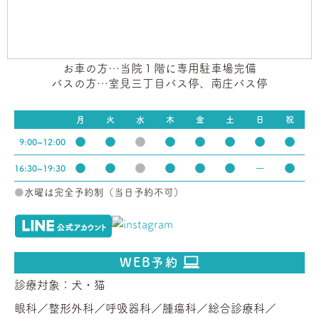
お車の方…当院１階に専用駐車場完備
バスの方…室見三丁目バス停、南庄バス停
月
火
水
木
金
土
日
祝
●
●
●
●
●
●
●
●
9:00~12:00
●
●
●
●
●
●
ー
●
16:30~19:30
●
水曜は完全予約制（当日予約不可）
WEB予約
診療対象：犬・猫
眼科／
整形外科／
呼吸器科／
腫瘍科／
総合診療科／