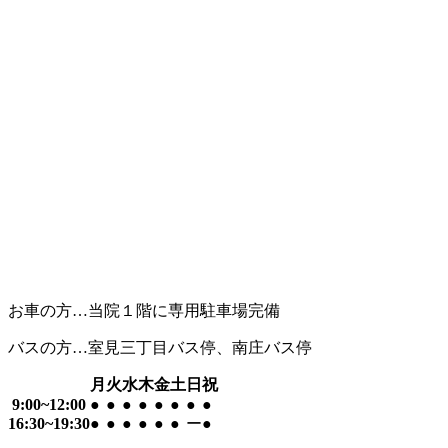
お車の方…当院１階に専用駐車場完備
バスの方…室見三丁目バス停、南庄バス停
月
火
水
木
金
土
日
祝
9:00~12:00
●
●
●
●
●
●
●
●
16:30~19:30
●
●
●
●
●
●
ー
●