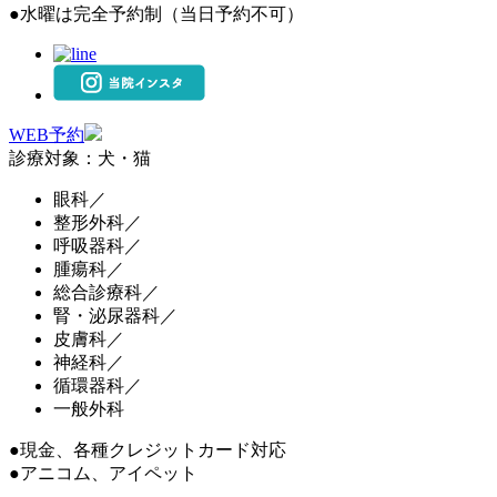
●
水曜は完全予約制（当日予約不可）
WEB予約
診療対象：犬・猫
眼科／
整形外科／
呼吸器科／
腫瘍科／
総合診療科／
腎・泌尿器科／
皮膚科／
神経科／
循環器科／
一般外科
●現金、各種クレジットカード対応
●アニコム、アイペット