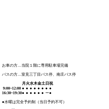
お車の方…当院１階に専用駐車場完備
バスの方…室見三丁目バス停、南庄バス停
月
火
水
木
金
土
日
祝
9:00~12:00
●
●
●
●
●
●
●
●
16:30~19:30
●
●
●
●
●
●
ー
●
●
水曜は完全予約制（当日予約不可）