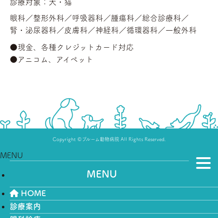
診療対象：犬・猫
眼科／
整形外科／
呼吸器科／
腫瘍科／
総合診療科／
腎・泌尿器科／
皮膚科／
神経科／
循環器科／
一般外科
●現金、各種クレジットカード対応
●アニコム、アイペット
Copyright ©ブルーム動物病院 All Rights Reserved.
MENU
MENU
HOME
診療案内