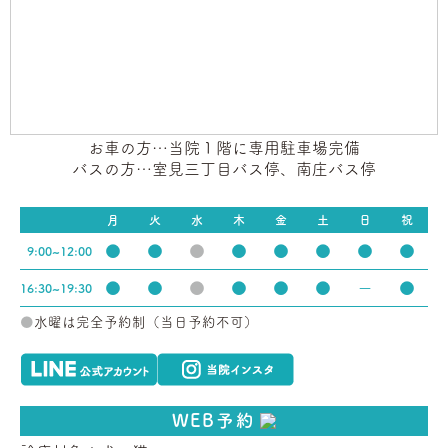
お車の方…当院１階に専用駐車場完備
バスの方…室見三丁目バス停、南庄バス停
月
火
水
木
金
土
日
祝
●
●
●
●
●
●
●
●
9:00~12:00
●
●
●
●
●
●
ー
●
16:30~19:30
●
水曜は完全予約制（当日予約不可）
WEB予約