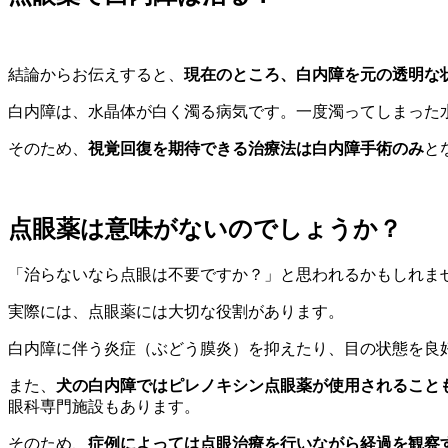
結論からお伝えすると、
現在のところ、白内障を元の透明な
白内障は、水晶体が白く濁る病気です。一度濁ってしまった
そのため、
視覚回復を期待できる治療法は白内障手術のみ
と
点眼薬は意味がないのでしょうか？
「治らないなら点眼は不要ですか？」と思われるかもしれま
実際には、点眼薬には大切な役割があります。
白内障に伴う炎症（ぶどう膜炎）を抑えたり、目の状態を良
また、
犬の白内障ではピレノキシン点眼薬が使用されること
眼科専門施設もあります。
そのため、
症例によっては点眼治療を行いながら経過を観察