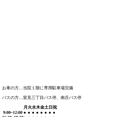
お車の方…当院１階に専用駐車場完備
バスの方…室見三丁目バス停、南庄バス停
月
火
水
木
金
土
日
祝
9:00~12:00
●
●
●
●
●
●
●
●