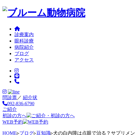
診療案内
眼科診療
病院紹介
ブログ
アクセス
問診票
／
紹介状
092-836-6790
ご紹介
初診の方へ
WEB予約
HOME
▹
ブログ
▹
豆知識
▹
犬の白内障は点眼で治る？サプリメン