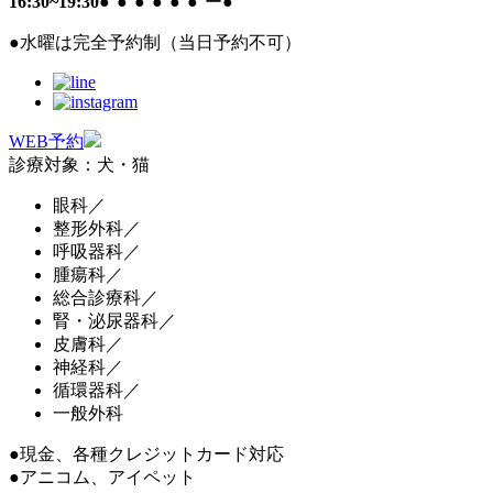
16:30~19:30
●
●
●
●
●
●
ー
●
●
水曜は完全予約制（当日予約不可）
WEB予約
診療対象：犬・猫
眼科／
整形外科／
呼吸器科／
腫瘍科／
総合診療科／
腎・泌尿器科／
皮膚科／
神経科／
循環器科／
一般外科
●現金、各種クレジットカード対応
●アニコム、アイペット