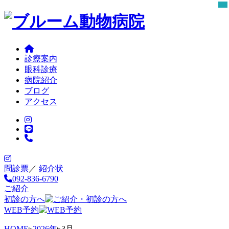
診療案内
眼科診療
病院紹介
ブログ
アクセス
問診票
／
紹介状
092-836-6790
ご紹介
初診の方へ
WEB予約
HOME
▹
2026年
▹
3月