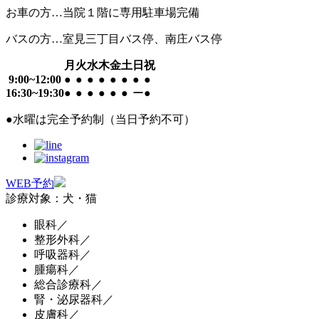
お車の方…当院１階に専用駐車場完備
バスの方…室見三丁目バス停、南庄バス停
月
火
水
木
金
土
日
祝
9:00~12:00
●
●
●
●
●
●
●
●
16:30~19:30
●
●
●
●
●
●
ー
●
●
水曜は完全予約制（当日予約不可）
WEB予約
診療対象：犬・猫
眼科／
整形外科／
呼吸器科／
腫瘍科／
総合診療科／
腎・泌尿器科／
皮膚科／