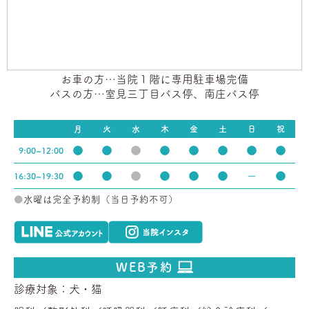
お車の方…当院１階に専用駐車場完備
バスの方…室見三丁目バス停、南庄バス停
月
火
水
木
金
土
日
祝
●
●
●
●
●
●
●
●
9:00~12:00
●
●
●
●
●
●
ー
●
16:30~19:30
●
水曜は完全予約制（当日予約不可）
WEB予約
診療対象：犬・猫