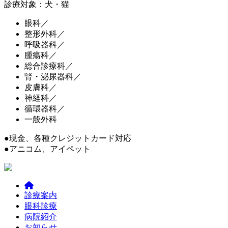
診療対象：犬・猫
眼科／
整形外科／
呼吸器科／
腫瘍科／
総合診療科／
腎・泌尿器科／
皮膚科／
神経科／
循環器科／
一般外科
●現金、各種クレジットカード対応
●アニコム、アイペット
診療案内
眼科診療
病院紹介
お知らせ