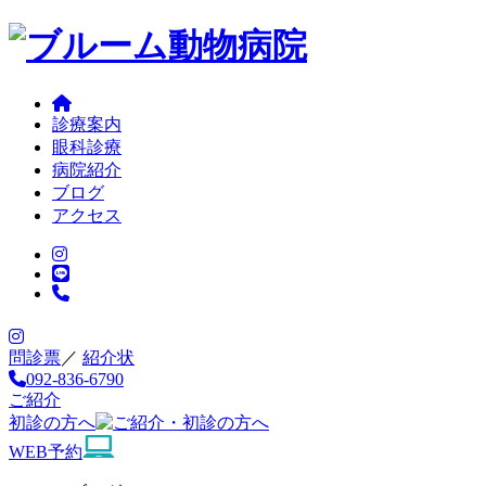
診療案内
眼科診療
病院紹介
ブログ
アクセス
問診票
／
紹介状
092-836-6790
ご紹介
初診の方へ
WEB予約