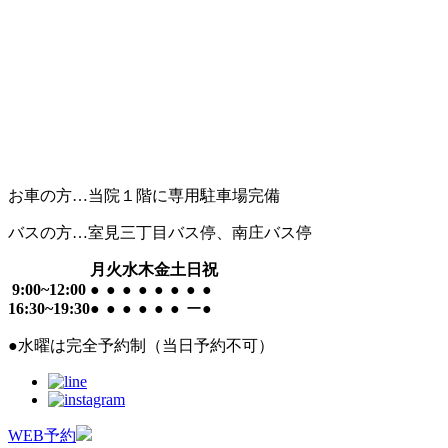
お車の方…当院１階に専用駐車場完備
バスの方…室見三丁目バス停、南庄バス停
月
火
水
木
金
土
日
祝
9:00~12:00
●
●
●
●
●
●
●
●
16:30~19:30
●
●
●
●
●
●
ー
●
●
水曜は完全予約制（当日予約不可）
WEB予約